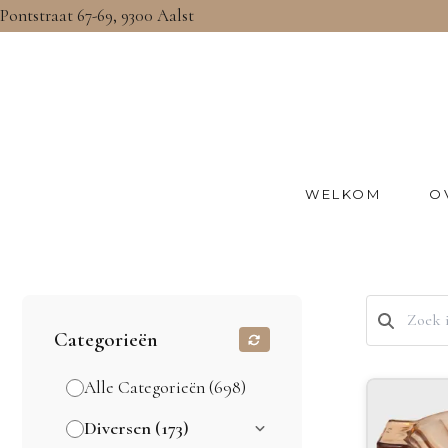
Pontstraat 67-69, 9300 Aalst
WELKOM
O
Categorieën
Alle Categorieën (698)
Diversen (173)