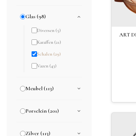
Glas (98)
Diversen (5)
ART D
Karaffen (21)
Schalen (29)
Vazen (43)
Meubel (113)
Porselein (201)
Zilver (113)