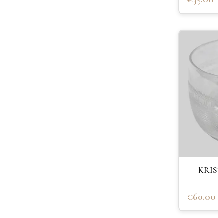
KRIS
€60.00