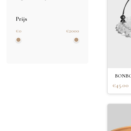
Prijs
€0
€2000
BONBO
€45.00