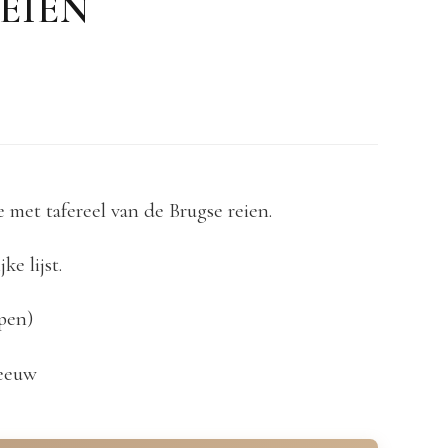
EIEN
 met tafereel van de Brugse reien.
ke lijst.
epen)
 eeuw