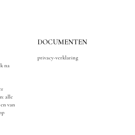
DOCUMENTEN
privacy-verklaring
k na
er
: alle
 en van
 op