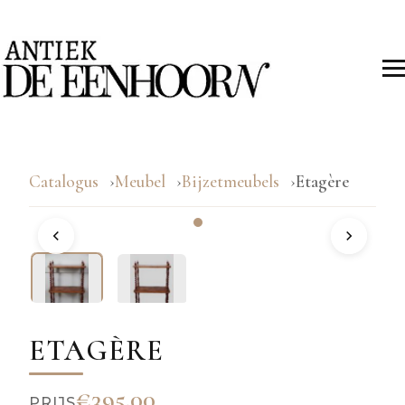
Catalogus
Meubel
Bijzetmeubels
Etagère
ETAGÈRE
€395.00
PRIJS