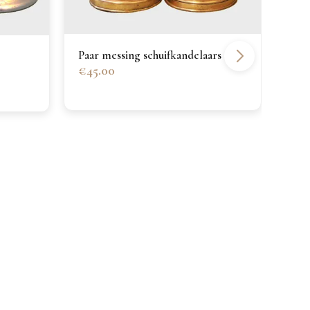
Paa
€65
Paar messing schuifkandelaars
€45.00