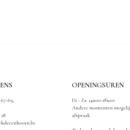
ENS
OPENINGSUREN
 67-69,
Di - Za: 14u00-18u00
Andere momenten mogelij
 28
afspraak
ekdeeenhoorn.be