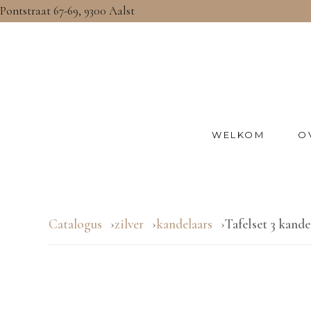
Pontstraat 67-69, 9300 Aalst
WELKOM
O
Catalogus
zilver
kandelaars
Tafelset 3 kande