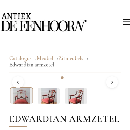
Catalogus
Meubel
Zitmeubels
Edwardian armzetel
EDWARDIAN ARMZETEL