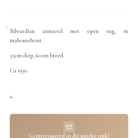
Edwardian armzetel met open rug, in
mahoniehout.
55cm diep, 60cm breed.
Ca 1930
€
Geïnteresseerd in dit unieke stuk?