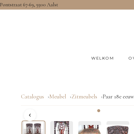
Pontstraat 67-69, 9300 Aalst
WELKOM
O
Catalogus
Meubel
Zitmeubels
Paar 18e eeuw