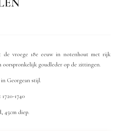
LEN
uit de vroege 18e eeuw in notenhout met rijk
 oorspronkelijk goudleder op de zittingen.
n Georgean stijl.
: 1720-1740
, 45cm diep.