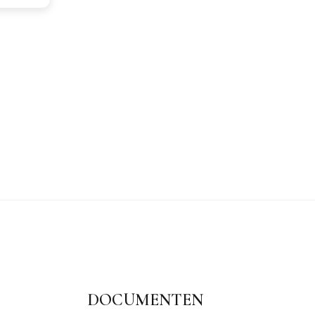
Midv
€17
DOCUMENTEN