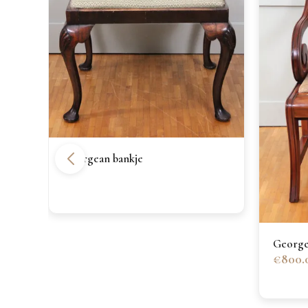
Georgean bankje
Georgea
€800.