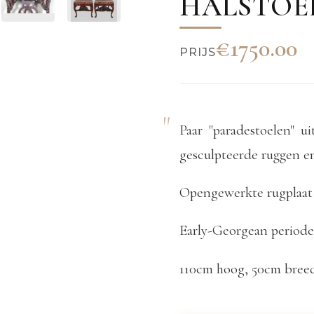
HALSTOE
€1750.00
PRIJS
Paar "paradestoelen" 
gesculpteerde ruggen en
Opengewerkte rugplaat i
Early-Georgean periode
110cm hoog, 50cm breed