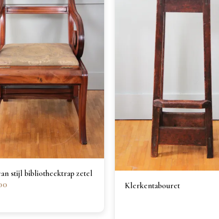
n stijl bibliotheektrap zetel
00
Klerkentabouret