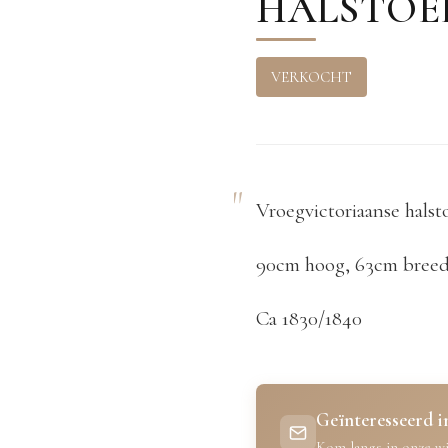
HALSTOE
VERKOCHT
Vroegvictoriaanse halst
90cm hoog, 63cm breed
Ca 1830/1840
Geïnteresseerd in
Kom langs in onze wi