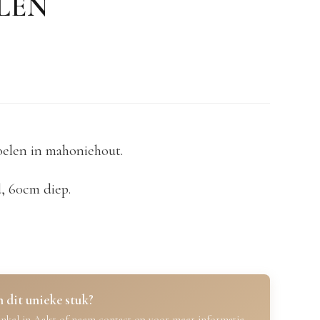
LEN
oelen in mahoniehout.
, 60cm diep.
 dit unieke stuk?
nkel in Aalst of neem contact op voor meer informatie