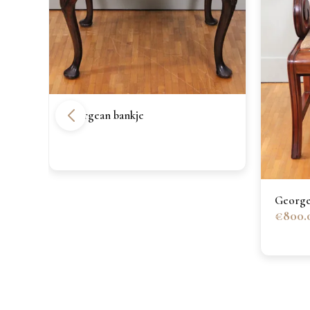
Georgean bankje
Georgea
€800.