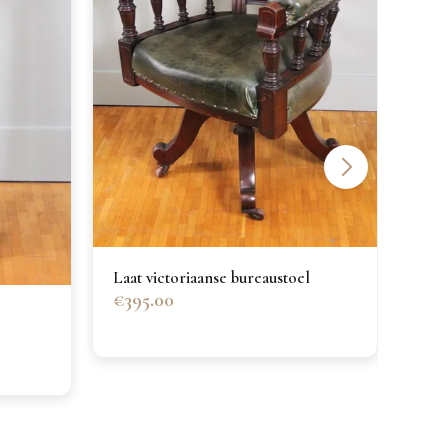
Laat victoriaanse bureaustoel
€395.00
Midv
€17