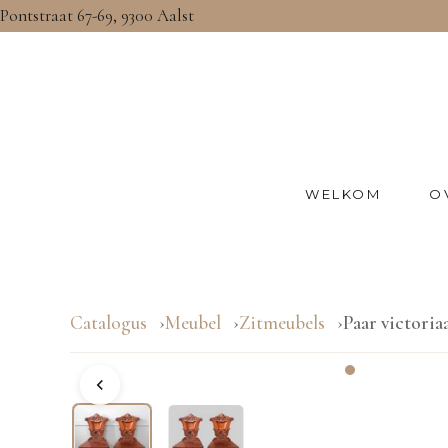
Pontstraat 67-69, 9300 Aalst
WELKOM
O
Catalogus
Meubel
Zitmeubels
Paar victoria