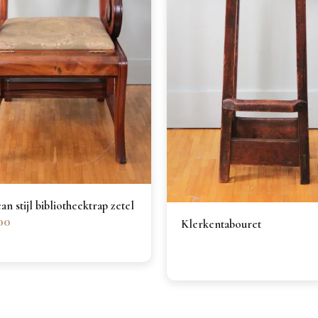
n stijl bibliotheektrap zetel
00
Klerkentabouret