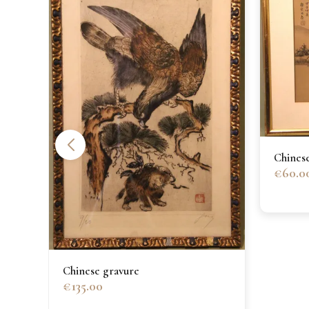
Chinese
€60.0
Chinese gravure
€135.00