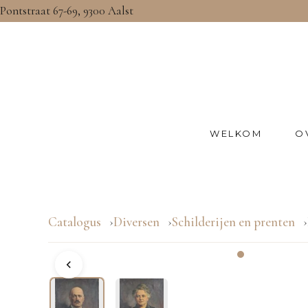
Pontstraat 67-69, 9300 Aalst
WELKOM
O
Catalogus
Diversen
Schilderijen en prenten