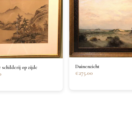
Duinenzicht
 schilderij op zijde
€275.00
0