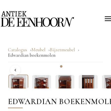
Catalogus
Meubel
Bijzetmeubel
Edwardian boekenmolen
EDWARDIAN BOEKENMOL