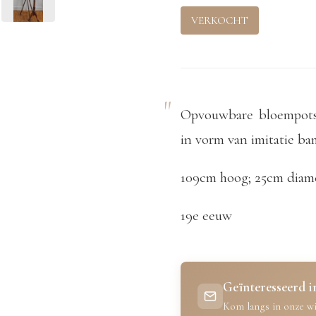
VERKOCHT
Opvouwbare bloempots
in vorm van imitatie ba
109cm hoog; 25cm diam
19e eeuw
Geïnteresseerd in
Kom langs in onze wi