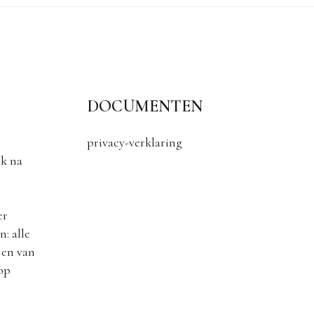
DOCUMENTEN
privacy-verklaring
k na
er
: alle
 en van
 op