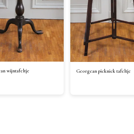
n wijntafeltje
Georgean picknick tafeltje