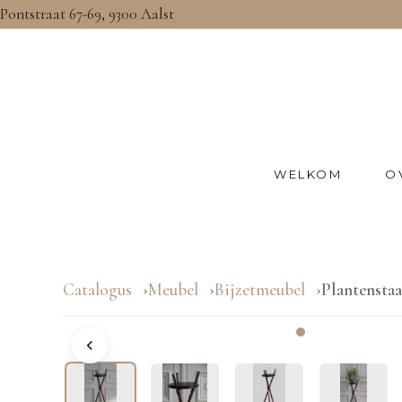
Pontstraat 67-69, 9300 Aalst
WELKOM
O
Catalogus
Meubel
Bijzetmeubel
Plantensta