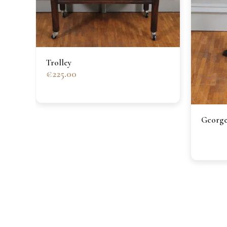
Trolley
€225.00
Georgea