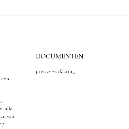
DOCUMENTEN
privacy-verklaring
k na
er
: alle
 en van
 op