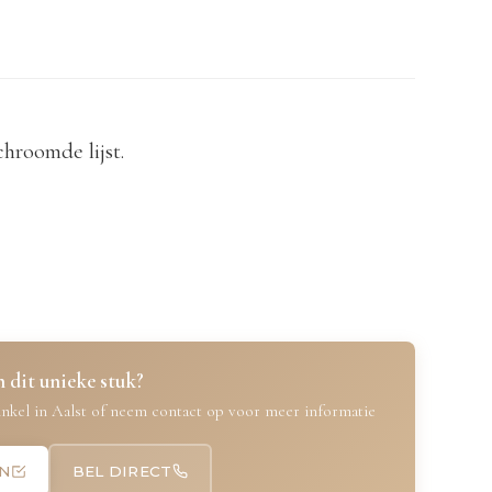
hroomde lijst.
 dit unieke stuk?
nkel in Aalst of neem contact op voor meer informatie
N
BEL DIRECT