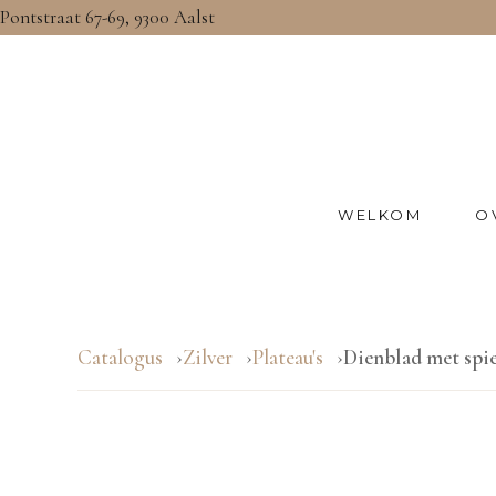
Pontstraat 67-69, 9300 Aalst
WELKOM
O
Catalogus
Zilver
Plateau's
Dienblad met spi