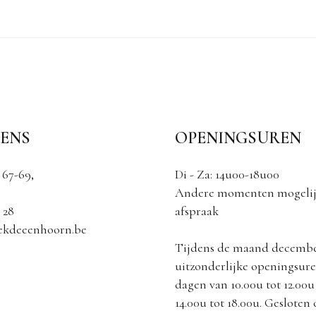
ENS
OPENINGSUREN
 67-69,
Di - Za: 14u00-18u00
Andere momenten mogelij
 28
afspraak
ekdeeenhoorn.be
Tijdens de maand decemb
uitzonderlijke openingsuren
dagen van 10.00u tot 12.00u
14.00u tot 18.00u. Gesloten