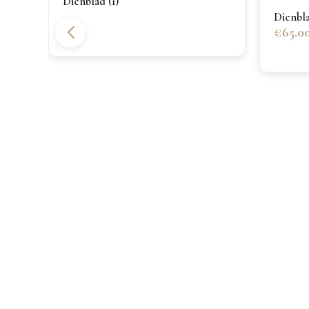
Dienblad (1)
Dienbla
€65.0