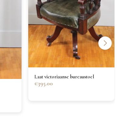
Laat victoriaanse bureaustoel
€395.00
Midv
€17