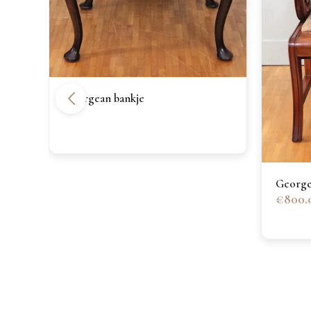
Georgean bankje
Georgea
€800.