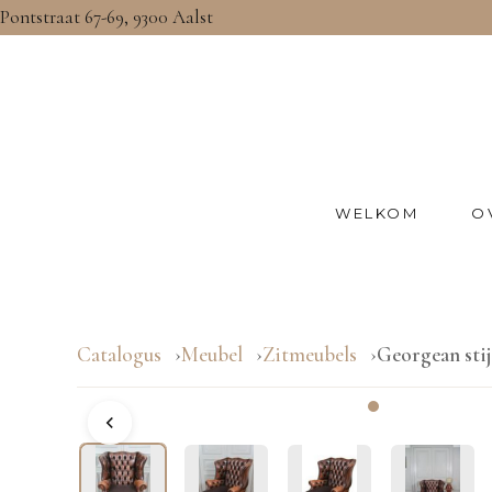
Pontstraat 67-69, 9300 Aalst
WELKOM
O
Catalogus
Meubel
Zitmeubels
Georgean stij