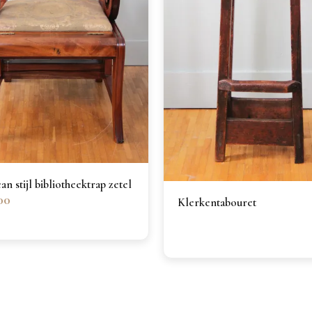
n stijl bibliotheektrap zetel
00
Klerkentabouret