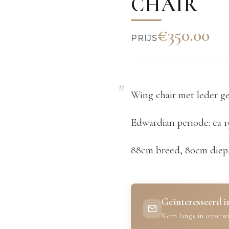
CHAIR
€350.00
PRIJS
Wing chair met leder g
Edwardian periode: ca 
88cm breed, 80cm diep
Geïnteresseerd in
Kom langs in onze wi