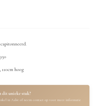
ecapitonneerd.
1930
, 110cm hoog
 dit unieke stuk?
nkel in Aalst of neem contact op voor meer informatie