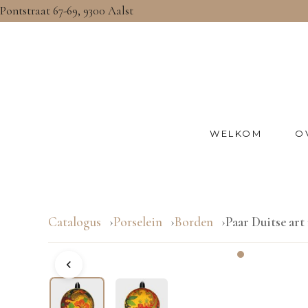
Pontstraat 67-69, 9300 Aalst
WELKOM
O
Catalogus
Porselein
Borden
Paar Duitse ar