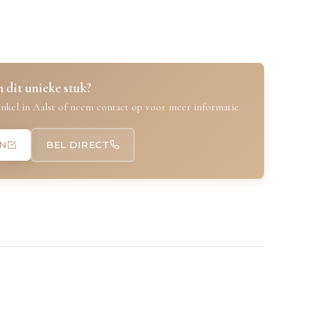
 dit unieke stuk?
nkel in Aalst of neem contact op voor meer informatie
N
BEL DIRECT