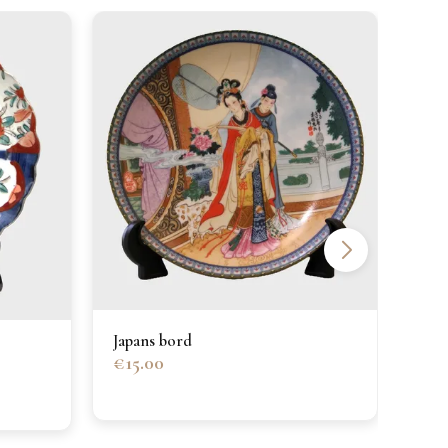
Nori
Japans bord
€15.00