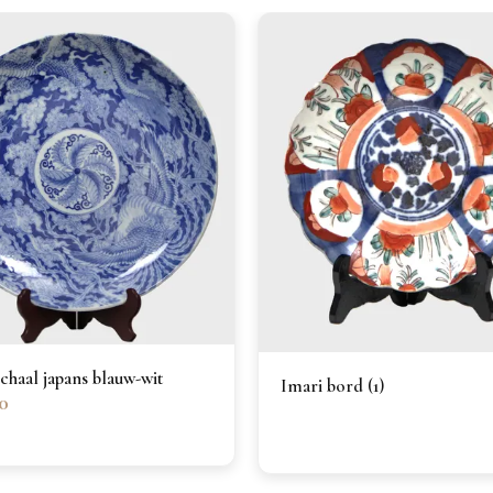
chaal japans blauw-wit
Imari bord (1)
0