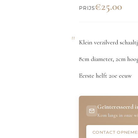
€25.00
PRIJS
Klein verzilverd schaal
8cm diameter, 2cm hoog
Eerste helft 20e eeuw
Geïnteresseerd in
Kom langs in onze wi
CONTACT OPNEME