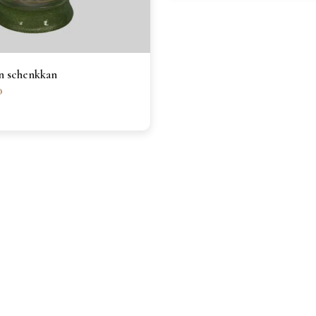
n schenkkan
0