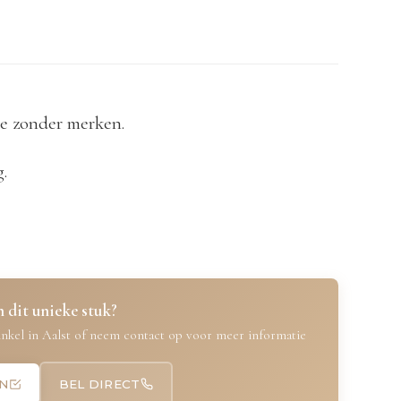
tje zonder merken.
.
 dit unieke stuk?
nkel in Aalst of neem contact op voor meer informatie
N
BEL DIRECT