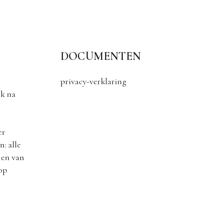
DOCUMENTEN
privacy-verklaring
k na
er
: alle
 en van
 op