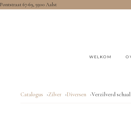
Pontstraat 67-69, 9300 Aalst
WELKOM
O
Catalogus
Zilver
Diversen
Verzilverd schaal