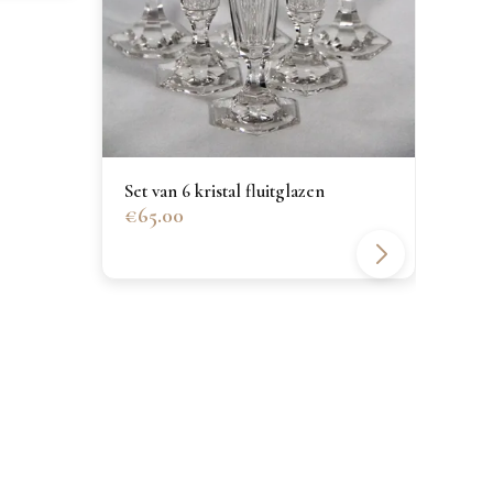
Verz
€40
Set van 6 kristal fluitglazen
€65.00