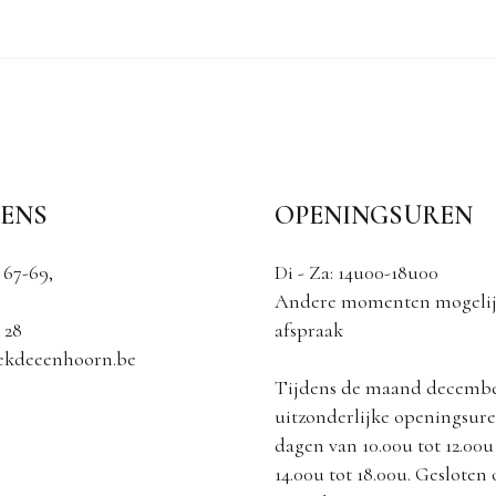
ENS
OPENINGSUREN
 67-69,
Di - Za: 14u00-18u00
Andere momenten mogelij
 28
afspraak
ekdeeenhoorn.be
Tijdens de maand decemb
uitzonderlijke openingsuren
dagen van 10.00u tot 12.00u
14.00u tot 18.00u. Gesloten