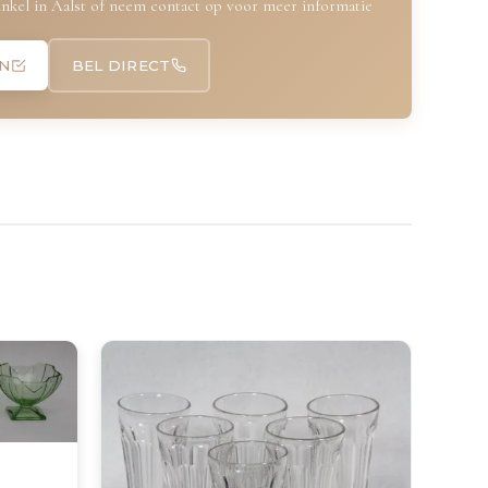
nkel in Aalst of neem contact op voor meer informatie
N
BEL DIRECT