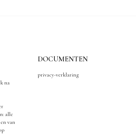
DOCUMENTEN
privacy-verklaring
k na
er
: alle
 en van
 op