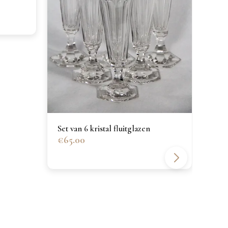
Verz
€40
Set van 6 kristal fluitglazen
€65.00