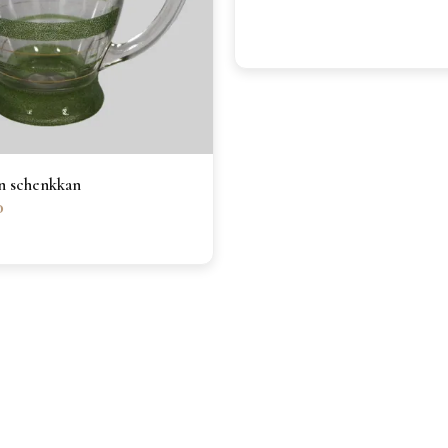
n schenkkan
0