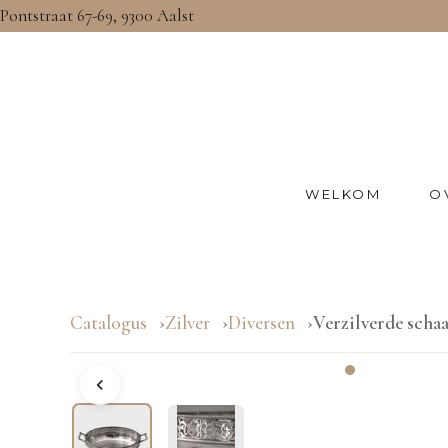
Pontstraat 67-69, 9300 Aalst
WELKOM
O
Catalogus
Zilver
Diversen
Verzilverde schaal