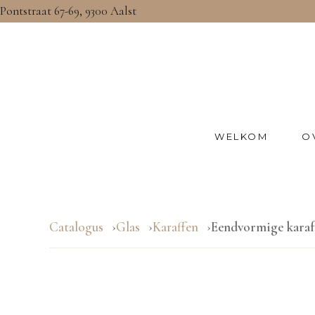
Pontstraat 67-69, 9300 Aalst
WELKOM
O
Catalogus
Glas
Karaffen
Eendvormige karaf