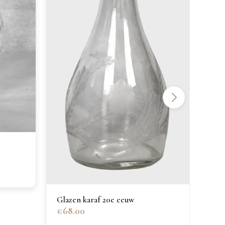
Gla
gou
€15
Glazen karaf 20e eeuw
€68.00