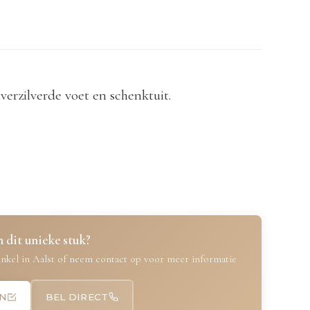
verzilverde voet en schenktuit.
 dit unieke stuk?
nkel in Aalst of neem contact op voor meer informatie
N
BEL DIRECT