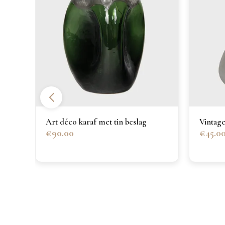
Art déco karaf met tin beslag
Vintage
€90.00
€45.0