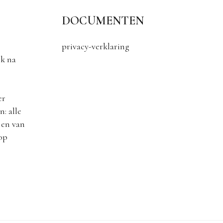
DOCUMENTEN
privacy-verklaring
k na
er
: alle
 en van
 op