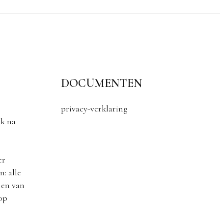
DOCUMENTEN
privacy-verklaring
k na
er
: alle
 en van
 op