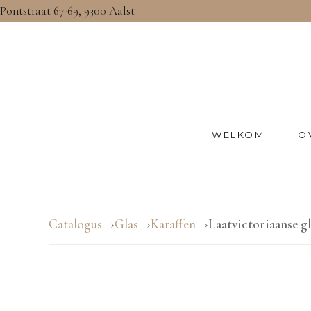
Pontstraat 67-69, 9300 Aalst
WELKOM
O
Catalogus
Glas
Karaffen
Laatvictoriaanse g