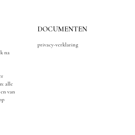
DOCUMENTEN
privacy-verklaring
k na
er
: alle
 en van
 op