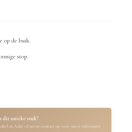
e op de buik.
rmige stop.
 dit unieke stuk?
nkel in Aalst of neem contact op voor meer informatie