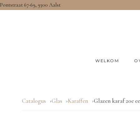
Pontstraat 67-69, 9300 Aalst
WELKOM
O
Catalogus
Glas
Karaffen
Glazen karaf 20e e