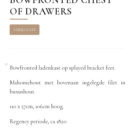
OF DRAWERS
VERKOCHT
Bowfronted ladenkast op splayed bracket feet.
Mahoniehout met bovenaan ingelegde filet in
buxushout.
110 x 57cm, 106cm hoog.
Regency periode, ca 1820