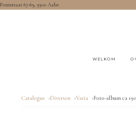
Pontstraat 67-69, 9300 Aalst
WELKOM
O
Catalogus
Diversen
Varia
Foto-album ca 19