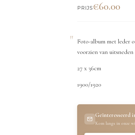
€60.00
PRIJS
Foto-album met leder om
voorzien van uitsneden 
27 x 36cm
1900/1920
Geïnteresseerd in
Kom langs in onze wi