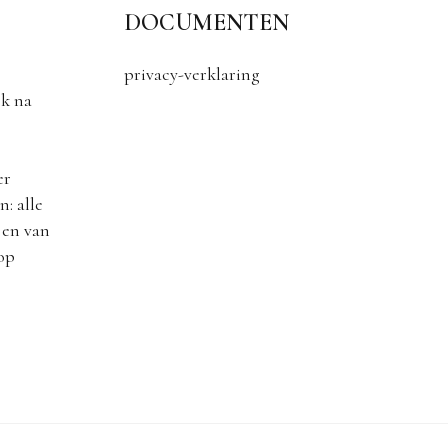
DOCUMENTEN
privacy-verklaring
k na
er
: alle
 en van
 op