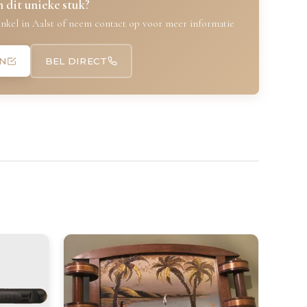
 dit unieke stuk?
nkel in Aalst of neem contact op voor meer informatie
N
BEL DIRECT