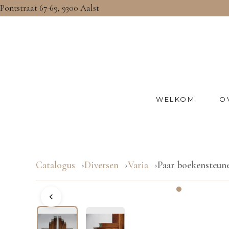
Pontstraat 67-69, 9300 Aalst
WELKOM
O
Catalogus
Diversen
Varia
Paar boekensteune