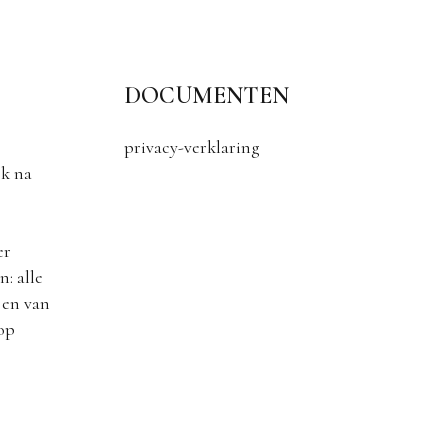
DOCUMENTEN
privacy-verklaring
k na
er
: alle
 en van
 op