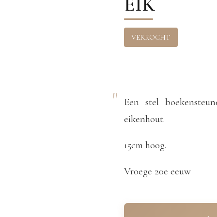
EIK
VERKOCHT
Een stel boekensteu
eikenhout.
15cm hoog.
Vroege 20e eeuw