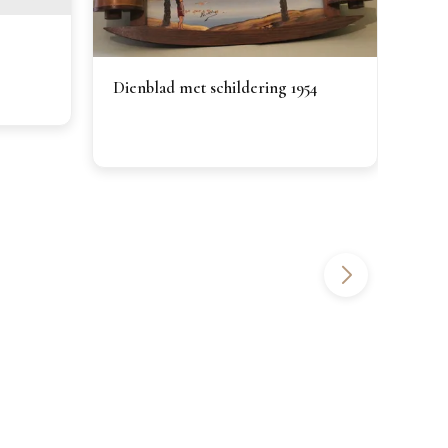
Dienblad met schildering 1954
Fot
€60