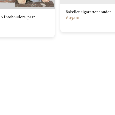
Bakeliet cigarettenhouder
o fotohouders, paar
€95.00
0