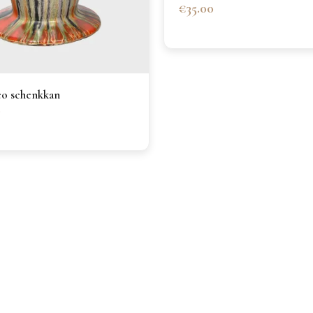
€35.00
co schenkkan
0