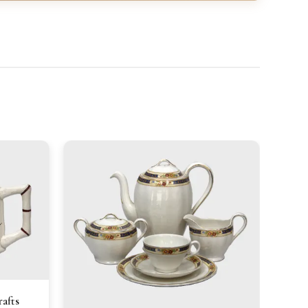
Edwa
€12
rafts