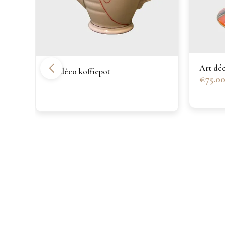
Art dé
Art déco koffiepot
€75.0