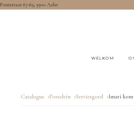
Pontstraat 67-69, 9300 Aalst
WELKOM
O
Catalogus
Porselein
Serviesgoed
Imari kom 