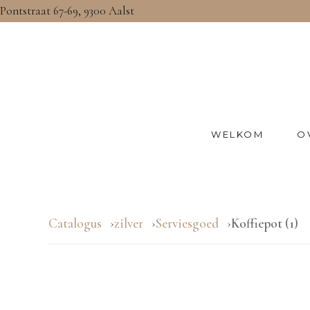
Pontstraat 67-69, 9300 Aalst
WELKOM
O
Catalogus
zilver
Serviesgoed
Koffiepot (1)