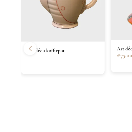
Art dé
Art déco koffiepot
€75.0