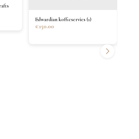
€12
rafts
Edwardian koffieservies (1)
€150.00