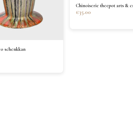
Chinoiserie theepot arts & c
€35.00
co schenkkan
0