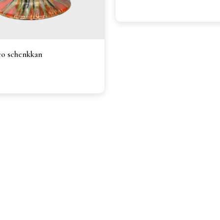
co schenkkan
0