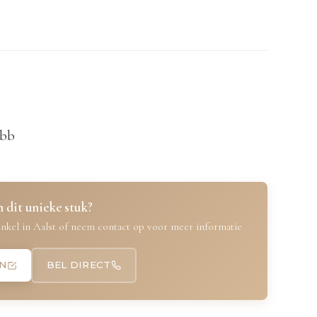
ebb
 dit unieke stuk?
nkel in Aalst of neem contact op voor meer informatie
N
BEL DIRECT