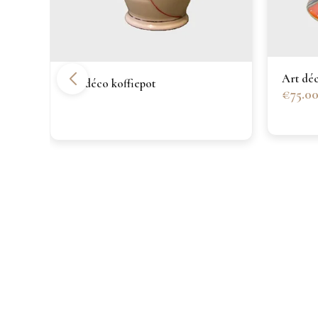
Art dé
Art déco koffiepot
€75.0