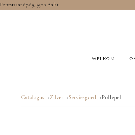
Pontstraat 67-69, 9300 Aalst
WELKOM
O
Catalogus
Zilver
Serviesgoed
Pollepel