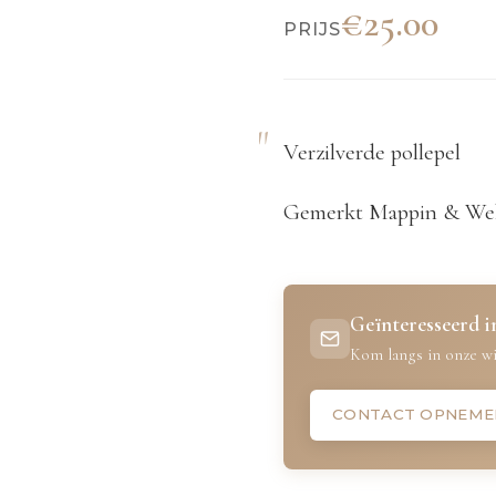
€25.00
PRIJS
Verzilverde pollepel
Gemerkt Mappin & W
Geïnteresseerd in
Kom langs in onze wi
CONTACT OPNEME