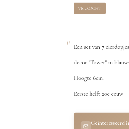
VERKOCHT
Een set van 7 eierdopj
decor "Tower" in blauw
Hoogte 6cm.
Eerste helft 20e eeuw
Geïnteresseerd in