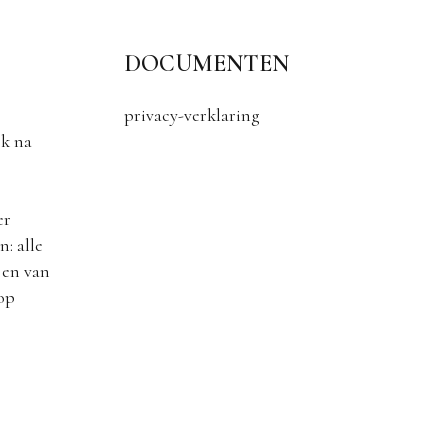
DOCUMENTEN
privacy-verklaring
k na
er
: alle
 en van
 op