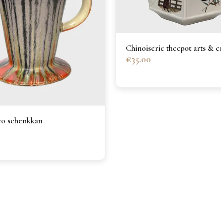
Chinoiserie theepot arts & c
€35.00
co schenkkan
0