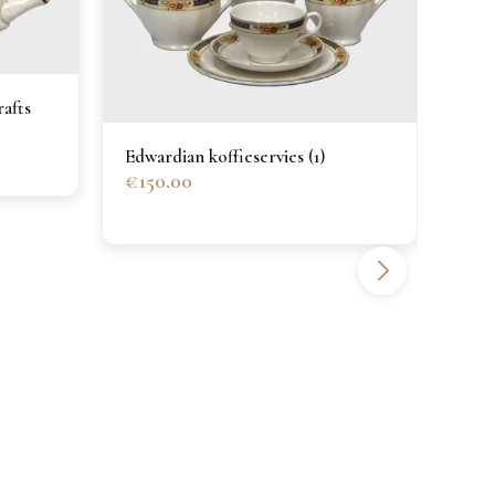
Edwa
€12
rafts
Edwardian koffieservies (1)
€150.00