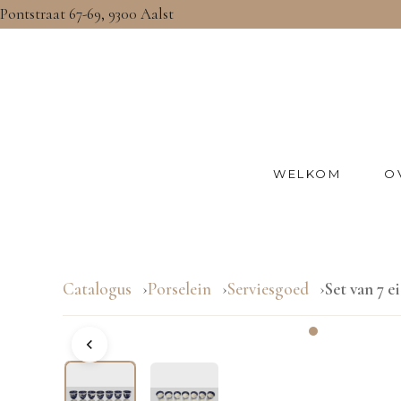
Pontstraat 67-69, 9300 Aalst
WELKOM
O
Catalogus
Porselein
Serviesgoed
Set van 7 e