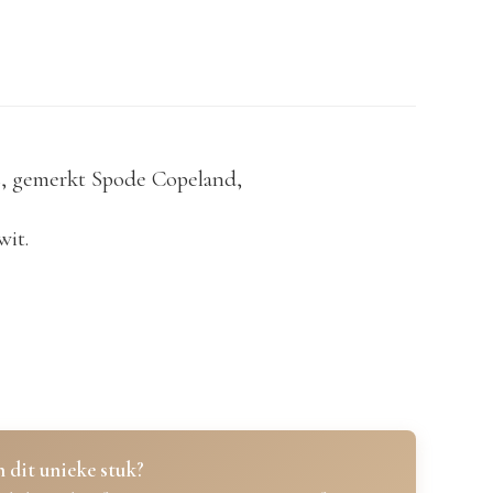
es, gemerkt Spode Copeland,
wit.
 dit unieke stuk?