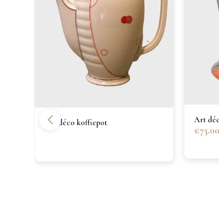
Art dé
Art déco koffiepot
€75.0