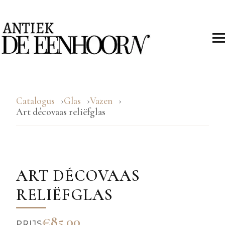
Catalogus
Glas
Vazen
Art décovaas reliëfglas
ART DÉCOVAAS
RELIËFGLAS
€85.00
PRIJS