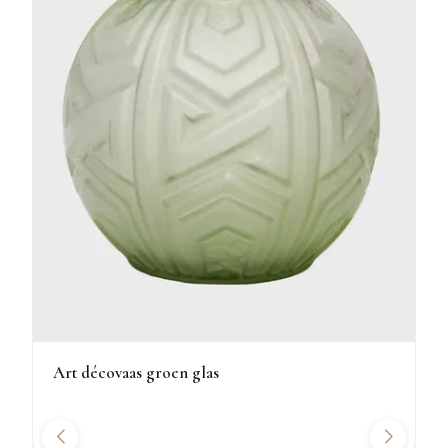
Art décovaas groen glas