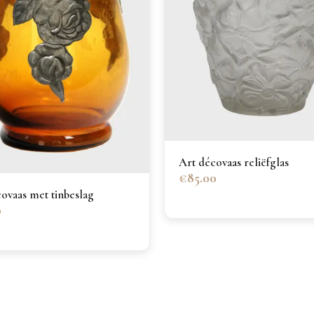
Art décovaas reliëfglas
€85.00
ovaas met tinbeslag
0