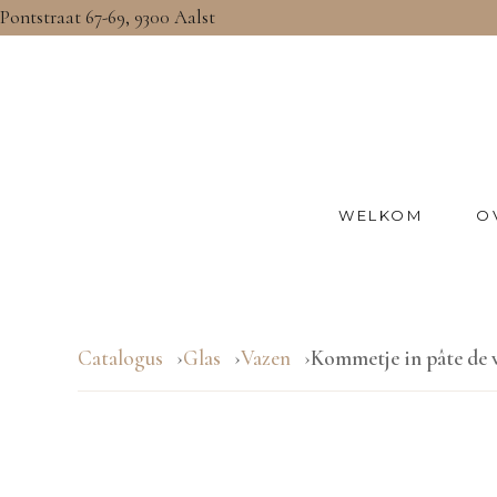
Pontstraat 67-69, 9300 Aalst
WELKOM
O
Catalogus
Glas
Vazen
Kommetje in pâte de 