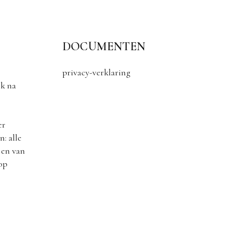
DOCUMENTEN
privacy-verklaring
k na
er
: alle
 en van
 op