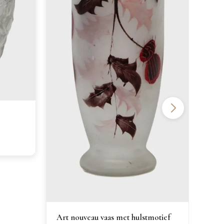
Blau
Art nouveau vaas met hulstmotief