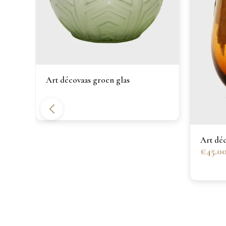
n
Art décovaas groen glas
Art déc
€45.0