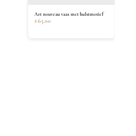
Blau
Art nouveau vaas met hulstmotief
€65.00