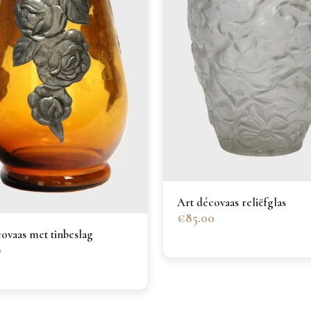
Art décovaas reliëfglas
€85.00
ovaas met tinbeslag
0