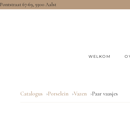
Pontstraat 67-69, 9300 Aalst
WELKOM
O
Catalogus
Porselein
Vazen
Paar vaasjes