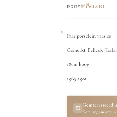
€80.00
PRIJS
Paar porselein vaasjes
Gemerkt: Belleek (Ierla
18cm hoog
1965-1980
Geïnteresseerd in
Kom langs in onze wi