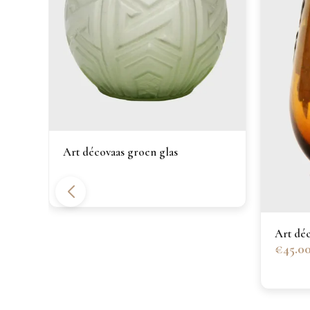
n
Art décovaas groen glas
Art déc
€45.0