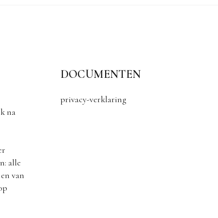
DOCUMENTEN
privacy-verklaring
k na
er
: alle
 en van
 op