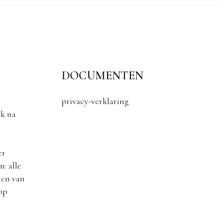
DOCUMENTEN
privacy-verklaring
k na
er
: alle
 en van
 op