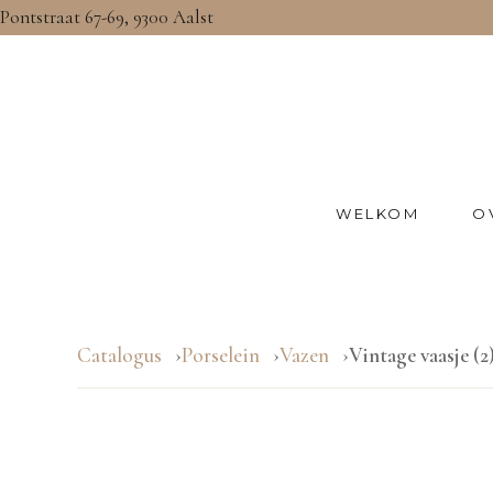
Pontstraat 67-69, 9300 Aalst
WELKOM
O
Catalogus
Porselein
Vazen
Vintage vaasje (2