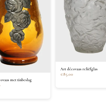
Art décovaas reliëfglas
€85.00
ovaas met tinbeslag
0