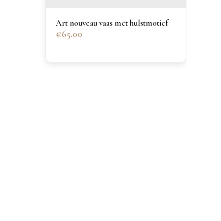
Blau
Art nouveau vaas met hulstmotief
€65.00