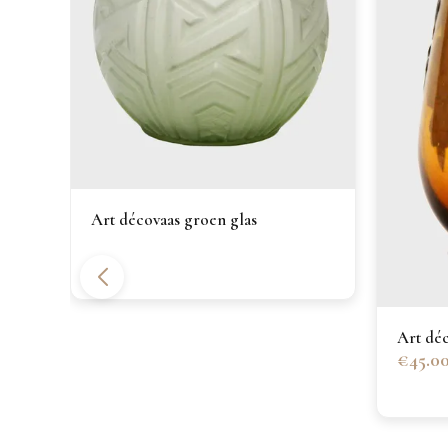
n
Art décovaas groen glas
Art déc
€45.0