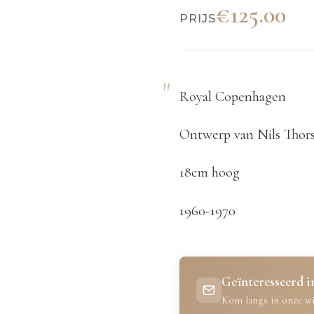
€125.00
PRIJS
Royal Copenhagen
Ontwerp van Nils Thor
18cm hoog
1960-1970
Geïnteresseerd in
Kom langs in onze wi