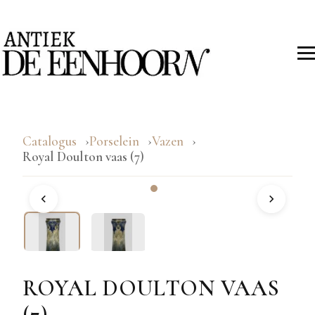
Catalogus
Porselein
Vazen
Royal Doulton vaas (7)
ROYAL DOULTON VAAS
(7)