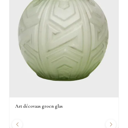
Art décovaas groen glas